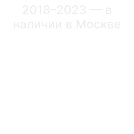
2018–2023 — в
наличии в Москве
Компания 24Tesla —
надёжный поставщик
оригинальных и проверенных
запчастей для Tesla Model 3
Dual Motor с 2018 по 2023
год. Мы специализируемся
на комплектующих для
технического обслуживания,
подвески, тормозной
системы и привода.